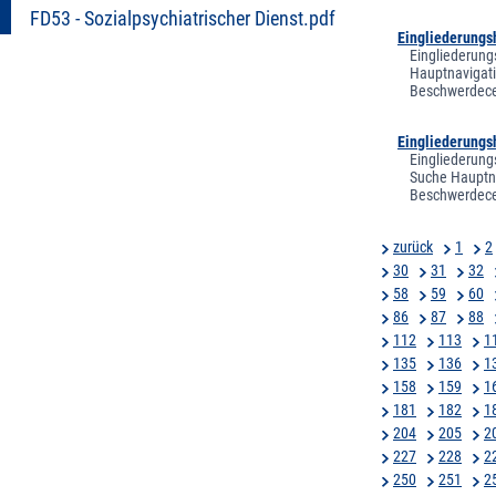
FD53 - Sozialpsychiatrischer Dienst.pdf
Eingliederungsh
Eingliederungs
Hauptnavigati
Beschwerdecen
Eingliederungs
Eingliederung
Suche Hauptna
Beschwerdecen
zurück
1
2
30
31
32
58
59
60
86
87
88
112
113
1
135
136
1
158
159
1
181
182
1
204
205
2
227
228
2
250
251
2