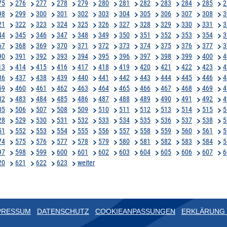
75
276
277
278
279
280
281
282
283
284
285
2
98
299
300
301
302
303
304
305
306
307
308
3
21
322
323
324
325
326
327
328
329
330
331
3
44
345
346
347
348
349
350
351
352
353
354
3
67
368
369
370
371
372
373
374
375
376
377
3
90
391
392
393
394
395
396
397
398
399
400
4
13
414
415
416
417
418
419
420
421
422
423
4
36
437
438
439
440
441
442
443
444
445
446
4
59
460
461
462
463
464
465
466
467
468
469
4
82
483
484
485
486
487
488
489
490
491
492
4
05
506
507
508
509
510
511
512
513
514
515
5
28
529
530
531
532
533
534
535
536
537
538
5
51
552
553
554
555
556
557
558
559
560
561
5
74
575
576
577
578
579
580
581
582
583
584
5
97
598
599
600
601
602
603
604
605
606
607
6
20
621
622
623
weiter
PRESSUM
DATENSCHUTZ
COOKIEANPASSUNGEN
ERKLÄRUNG 