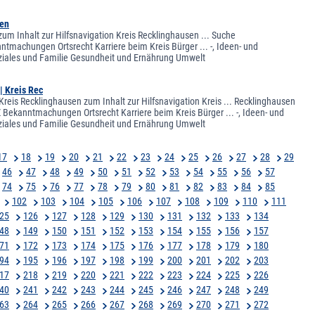
sen
 zum Inhalt zur Hilfsnavigation Kreis Recklinghausen ... Suche
ntmachungen Ortsrecht Karriere beim Kreis Bürger ... -, Ideen- und
oziales und Familie Gesundheit und Ernährung Umwelt
| Kreis Rec
reis Recklinghausen zum Inhalt zur Hilfsnavigation Kreis ... Recklinghausen
 Bekanntmachungen Ortsrecht Karriere beim Kreis Bürger ... -, Ideen- und
oziales und Familie Gesundheit und Ernährung Umwelt
17
18
19
20
21
22
23
24
25
26
27
28
29
46
47
48
49
50
51
52
53
54
55
56
57
74
75
76
77
78
79
80
81
82
83
84
85
102
103
104
105
106
107
108
109
110
111
25
126
127
128
129
130
131
132
133
134
48
149
150
151
152
153
154
155
156
157
71
172
173
174
175
176
177
178
179
180
94
195
196
197
198
199
200
201
202
203
17
218
219
220
221
222
223
224
225
226
40
241
242
243
244
245
246
247
248
249
63
264
265
266
267
268
269
270
271
272