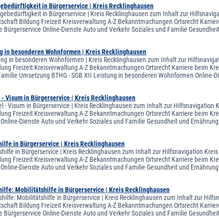
gebedürftigkeit in Bürgerservice | Kreis Recklinghausen
egebedürftigkeit in Bürgerservice | Kreis Recklinghausen zum Inhalt zur Hilfsnavi
tschaft Bildung Freizeit Kreisverwaltung A-Z Bekanntmachungen Ortsrecht Karriere
e Bürgerservice Online-Dienste Auto und Verkehr Soziales und Familie Gesundh
ng in besonderen Wohnformen | Kreis Recklinghausen
ung in besonderen Wohnformen | Kreis Recklinghausen zum Inhalt zur Hilfsnaviga
ldung Freizeit Kreisverwaltung A-Z Bekanntmachungen Ortsrecht Karriere beim Krei
Familie Umsetzung BTHG - SGB XII Leistung in besonderen Wohnformen Online-Di
l - Visum in Bürgerservice | Kreis Recklinghausen
el - Visum in Bürgerservice | Kreis Recklinghausen zum Inhalt zur Hilfsnavigatio
ldung Freizeit Kreisverwaltung A-Z Bekanntmachungen Ortsrecht Karriere beim Krei
 Online-Dienste Auto und Verkehr Soziales und Familie Gesundheit und Ernähr
ilfe in Bürgerservice | Kreis Recklinghausen
shilfe in Bürgerservice | Kreis Recklinghausen zum Inhalt zur Hilfsnavigation Kre
ldung Freizeit Kreisverwaltung A-Z Bekanntmachungen Ortsrecht Karriere beim Krei
 Online-Dienste Auto und Verkehr Soziales und Familie Gesundheit und Ernähr
ilfe: Mobilitätshilfe in Bürgerservice | Kreis Recklinghausen
hilfe: Mobilitätshilfe in Bürgerservice | Kreis Recklinghausen zum Inhalt zur Hil
tschaft Bildung Freizeit Kreisverwaltung A-Z Bekanntmachungen Ortsrecht Karriere
e Bürgerservice Online-Dienste Auto und Verkehr Soziales und Familie Gesundhe