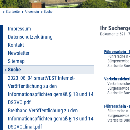
Startseite
Allgemein
Suche
Ihr Sucherg
Impressum
Dokumente 691 - 
Datenschutzerklärung
Kontakt
Führerschein - 
Newsletter
Führerschein -
Sitemap
Bürgerservice
Startseite Bu
Suche
2023_08_04 smartVEST Internet-
Verkehrssicherh
Verkehrssiche
Veröffentlichung zu den
Bürgerservice
Startseite Bu
Informationspflichten gemäß § 13 und 14
DSGVO.pdf
Führerschein - 
Breitband Veröffentlichung zu den
Führerschein 
Bürgerservice
Informationspflichten gemäß § 13 und 14
Startseite Bu
DSGVO_final.pdf