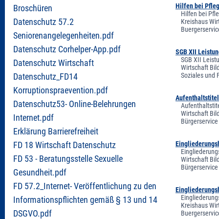
Hilfen bei Pfle
Broschüren
Hilfen bei Pfl
Datenschutz 57.2
Kreishaus Wir
Buergerservic
Seniorenangelegenheiten.pdf
Datenschutz Corhelper-App.pdf
SGB XII Leistu
SGB XII Leist
Datenschutz Wirtschaft
Wirtschaft Bi
Soziales und 
Datenschutz_FD14
Korruptionspraevention.pdf
Aufenthaltstite
Datenschutz53- Online-Belehrungen
Aufenthaltstit
Wirtschaft Bi
Internet.pdf
Bürgerservice
Erklärung Barrierefreiheit
Eingliederungsh
FD 18 Wirtschaft Datenschutz
Eingliederung
FD 53 - Beratungsstelle Sexuelle
Wirtschaft Bi
Bürgerservice
Gesundheit.pdf
FD 57.2_Internet- Veröffentlichung zu den
Eingliederungsh
Eingliederungs
Informationspflichten gemäß § 13 und 14
Kreishaus Wir
DSGVO.pdf
Buergerservic