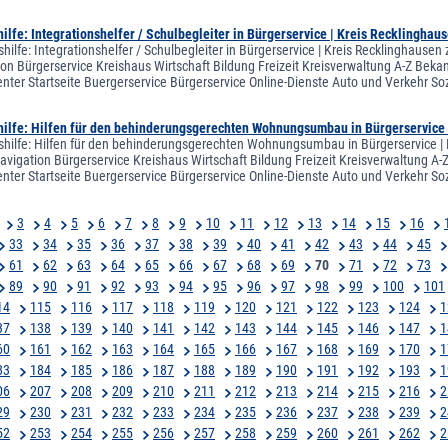
ilfe: Integrationshelfer / Schulbegleiter in Bürgerservice | Kreis Recklinghau
hilfe: Integrationshelfer / Schulbegleiter in Bürgerservice | Kreis Recklinghausen
on Bürgerservice Kreishaus Wirtschaft Bildung Freizeit Kreisverwaltung A-Z Bekan
ter Startseite Buergerservice Bürgerservice Online-Dienste Auto und Verkehr S
hilfe: Hilfen für den behinderungsgerechten Wohnungsumbau in Bürgerservice 
shilfe: Hilfen für den behinderungsgerechten Wohnungsumbau in Bürgerservice | K
vigation Bürgerservice Kreishaus Wirtschaft Bildung Freizeit Kreisverwaltung A-Z
ter Startseite Buergerservice Bürgerservice Online-Dienste Auto und Verkehr S
3
4
5
6
7
8
9
10
11
12
13
14
15
16
33
34
35
36
37
38
39
40
41
42
43
44
45
61
62
63
64
65
66
67
68
69
70
71
72
73
89
90
91
92
93
94
95
96
97
98
99
100
101
14
115
116
117
118
119
120
121
122
123
124
1
37
138
139
140
141
142
143
144
145
146
147
1
60
161
162
163
164
165
166
167
168
169
170
1
83
184
185
186
187
188
189
190
191
192
193
1
06
207
208
209
210
211
212
213
214
215
216
2
29
230
231
232
233
234
235
236
237
238
239
2
52
253
254
255
256
257
258
259
260
261
262
2