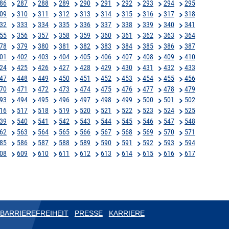
86
287
288
289
290
291
292
293
294
295
09
310
311
312
313
314
315
316
317
318
32
333
334
335
336
337
338
339
340
341
55
356
357
358
359
360
361
362
363
364
78
379
380
381
382
383
384
385
386
387
01
402
403
404
405
406
407
408
409
410
24
425
426
427
428
429
430
431
432
433
47
448
449
450
451
452
453
454
455
456
70
471
472
473
474
475
476
477
478
479
93
494
495
496
497
498
499
500
501
502
16
517
518
519
520
521
522
523
524
525
39
540
541
542
543
544
545
546
547
548
62
563
564
565
566
567
568
569
570
571
85
586
587
588
589
590
591
592
593
594
08
609
610
611
612
613
614
615
616
617
BARRIEREFREIHEIT
PRESSE
KARRIERE