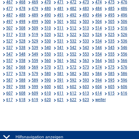
467
468
469
470
471
472
473
474
475
476
477
478
479
480
481
482
483
484
485
486
487
488
489
490
491
492
493
494
495
496
497
498
499
500
501
502
503
504
505
506
507
508
509
510
511
512
513
514
515
516
517
518
519
520
521
522
523
524
525
526
527
528
529
530
531
532
533
534
535
536
537
538
539
540
541
542
543
544
545
546
547
548
549
550
551
552
553
554
555
556
557
558
559
560
561
562
563
564
565
566
567
568
569
570
571
572
573
574
575
576
577
578
579
580
581
582
583
584
585
586
587
588
589
590
591
592
593
594
595
596
597
598
599
600
601
602
603
604
605
606
607
608
609
610
611
612
613
614
615
616
617
618
619
620
621
622
623
weiter
Hilfsnavigation anzeigen