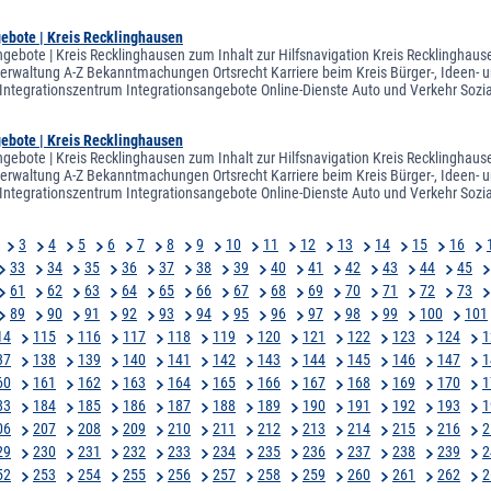
gebote | Kreis Recklinghausen
ngebote | Kreis Recklinghausen zum Inhalt zur Hilfsnavigation Kreis Recklinghaus
sverwaltung A-Z Bekanntmachungen Ortsrecht Karriere beim Kreis Bürger-, Ideen-
tegrationszentrum Integrationsangebote Online-Dienste Auto und Verkehr Sozi
gebote | Kreis Recklinghausen
ngebote | Kreis Recklinghausen zum Inhalt zur Hilfsnavigation Kreis Recklinghaus
sverwaltung A-Z Bekanntmachungen Ortsrecht Karriere beim Kreis Bürger-, Ideen-
tegrationszentrum Integrationsangebote Online-Dienste Auto und Verkehr Sozi
3
4
5
6
7
8
9
10
11
12
13
14
15
16
33
34
35
36
37
38
39
40
41
42
43
44
45
61
62
63
64
65
66
67
68
69
70
71
72
73
89
90
91
92
93
94
95
96
97
98
99
100
101
14
115
116
117
118
119
120
121
122
123
124
1
37
138
139
140
141
142
143
144
145
146
147
1
60
161
162
163
164
165
166
167
168
169
170
1
83
184
185
186
187
188
189
190
191
192
193
1
06
207
208
209
210
211
212
213
214
215
216
2
29
230
231
232
233
234
235
236
237
238
239
2
52
253
254
255
256
257
258
259
260
261
262
2