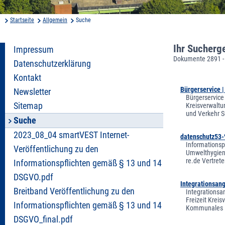
Startseite
Allgemein
Suche
Ihr Sucherg
Impressum
Dokumente 2891 -
Datenschutzerklärung
Kontakt
Bürgerservice 
Newsletter
Bürgerservice
Sitemap
Kreisverwaltu
und Verkehr S
Suche
2023_08_04 smartVEST Internet-
datenschutz53-
Informationsp
Veröffentlichung zu den
Umwelthygiene
re.de Vertret
Informationspflichten gemäß § 13 und 14
DSGVO.pdf
Integrationsan
Breitband Veröffentlichung zu den
Integrationsa
Freizeit Krei
Informationspflichten gemäß § 13 und 14
Kommunales In
DSGVO_final.pdf