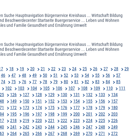
en Suche Hauptnavigation Bürgerservice Kreishaus ... Wirtschaft Bildung
 und Beschwerdecenter Startseite Buergerservice ... Leben und Wohnen
ales und Familie Gesundheit und Ernährung Umwelt
en Suche Hauptnavigation Bürgerservice Kreishaus ... Wirtschaft Bildung
 und Beschwerdecenter Startseite Buergerservice ... Leben und Wohnen
ales und Familie Gesundheit und Ernährung Umwelt
17
18
19
20
21
22
23
24
25
26
27
28
29
46
47
48
49
50
51
52
53
54
55
56
57
74
75
76
77
78
79
80
81
82
83
84
85
102
103
104
105
106
107
108
109
110
111
25
126
127
128
129
130
131
132
133
134
48
149
150
151
152
153
154
155
156
157
71
172
173
174
175
176
177
178
179
180
94
195
196
197
198
199
200
201
202
203
17
218
219
220
221
222
223
224
225
226
40
241
242
243
244
245
246
247
248
249
63
264
265
266
267
268
269
270
271
272