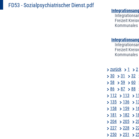
FD53 - Sozialpsychiatrischer Dienst.pdf
Integrationsan
Integrationsa
Freizeit Krei
Kommunales In
Integrationsan
Integrationsa
Freizeit Krei
Kommunales In
zurück
1
2
30
31
32
58
59
60
86
87
88
112
113
1
135
136
1
158
159
1
181
182
1
204
205
2
227
228
2
250
251
2