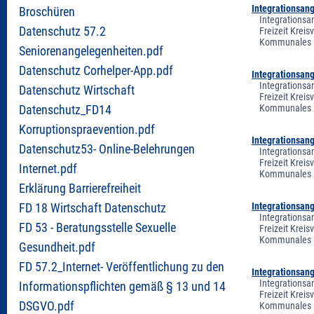
Integrationsan
Broschüren
Integrationsa
Datenschutz 57.2
Freizeit Krei
Kommunales In
Seniorenangelegenheiten.pdf
Datenschutz Corhelper-App.pdf
Integrationsan
Integrationsa
Datenschutz Wirtschaft
Freizeit Krei
Kommunales In
Datenschutz_FD14
Korruptionspraevention.pdf
Integrationsan
Datenschutz53- Online-Belehrungen
Integrationsa
Freizeit Krei
Internet.pdf
Kommunales In
Erklärung Barrierefreiheit
Integrationsan
FD 18 Wirtschaft Datenschutz
Integrationsa
FD 53 - Beratungsstelle Sexuelle
Freizeit Krei
Kommunales In
Gesundheit.pdf
FD 57.2_Internet- Veröffentlichung zu den
Integrationsan
Integrationsa
Informationspflichten gemäß § 13 und 14
Freizeit Krei
DSGVO.pdf
Kommunales In