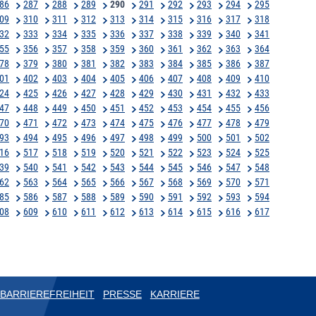
86
287
288
289
290
291
292
293
294
295
09
310
311
312
313
314
315
316
317
318
32
333
334
335
336
337
338
339
340
341
55
356
357
358
359
360
361
362
363
364
78
379
380
381
382
383
384
385
386
387
01
402
403
404
405
406
407
408
409
410
24
425
426
427
428
429
430
431
432
433
47
448
449
450
451
452
453
454
455
456
70
471
472
473
474
475
476
477
478
479
93
494
495
496
497
498
499
500
501
502
16
517
518
519
520
521
522
523
524
525
39
540
541
542
543
544
545
546
547
548
62
563
564
565
566
567
568
569
570
571
85
586
587
588
589
590
591
592
593
594
08
609
610
611
612
613
614
615
616
617
BARRIEREFREIHEIT
PRESSE
KARRIERE