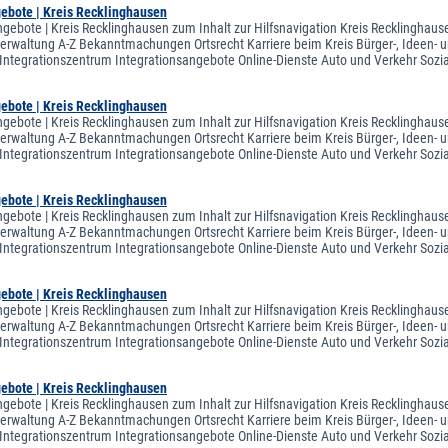
gebote | Kreis Recklinghausen
ngebote | Kreis Recklinghausen zum Inhalt zur Hilfsnavigation Kreis Recklinghaus
sverwaltung A-Z Bekanntmachungen Ortsrecht Karriere beim Kreis Bürger-, Ideen-
tegrationszentrum Integrationsangebote Online-Dienste Auto und Verkehr Sozi
gebote | Kreis Recklinghausen
ngebote | Kreis Recklinghausen zum Inhalt zur Hilfsnavigation Kreis Recklinghaus
sverwaltung A-Z Bekanntmachungen Ortsrecht Karriere beim Kreis Bürger-, Ideen-
tegrationszentrum Integrationsangebote Online-Dienste Auto und Verkehr Sozi
gebote | Kreis Recklinghausen
ngebote | Kreis Recklinghausen zum Inhalt zur Hilfsnavigation Kreis Recklinghaus
sverwaltung A-Z Bekanntmachungen Ortsrecht Karriere beim Kreis Bürger-, Ideen-
tegrationszentrum Integrationsangebote Online-Dienste Auto und Verkehr Sozi
gebote | Kreis Recklinghausen
ngebote | Kreis Recklinghausen zum Inhalt zur Hilfsnavigation Kreis Recklinghaus
sverwaltung A-Z Bekanntmachungen Ortsrecht Karriere beim Kreis Bürger-, Ideen-
tegrationszentrum Integrationsangebote Online-Dienste Auto und Verkehr Sozi
gebote | Kreis Recklinghausen
ngebote | Kreis Recklinghausen zum Inhalt zur Hilfsnavigation Kreis Recklinghaus
sverwaltung A-Z Bekanntmachungen Ortsrecht Karriere beim Kreis Bürger-, Ideen-
tegrationszentrum Integrationsangebote Online-Dienste Auto und Verkehr Sozi