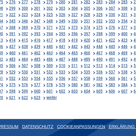
75
276
277
278
279
280
281
282
283
284
285
2
98
299
300
301
302
303
304
305
306
307
308
3
21
322
323
324
325
326
327
328
329
330
331
3
44
345
346
347
348
349
350
351
352
353
354
3
67
368
369
370
371
372
373
374
375
376
377
3
90
391
392
393
394
395
396
397
398
399
400
4
13
414
415
416
417
418
419
420
421
422
423
4
36
437
438
439
440
441
442
443
444
445
446
4
59
460
461
462
463
464
465
466
467
468
469
4
82
483
484
485
486
487
488
489
490
491
492
4
05
506
507
508
509
510
511
512
513
514
515
5
28
529
530
531
532
533
534
535
536
537
538
5
51
552
553
554
555
556
557
558
559
560
561
5
74
575
576
577
578
579
580
581
582
583
584
5
97
598
599
600
601
602
603
604
605
606
607
6
20
621
622
623
weiter
PRESSUM
DATENSCHUTZ
COOKIEANPASSUNGEN
ERKLÄRUNG 