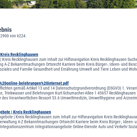
ebnis
 2900 von 6224.
| Kreis Recklinghausen
 | Kreis Recklinghausen zum Inhalt zur Hilfsnavigation Kreis Recklinghausen Suche
ng A-Z Bekanntmachungen Ortsrecht Karriere beim Kreis Bürger-, Ideen- und Besch
oziales und Familie Gesundheit und Ernährung Umwelt und Tiere Leben und Woh
%20online-belehrungen%20internet.pdf
flichten gemäß Artikel 13 und 14 Datenschutzgrundverordnung (DSGVO) 1. Verantw
, Trinkwasser und Belehrungen Kurt-Schumacher-Allee 1 45657 Recklinghausen T
er des Verantwortlichen Ressort 53.6 Umweltmedizin, Umwelthygiene und Arzne
gebote | Kreis Recklinghausen
ngebote | Kreis Recklinghausen zum Inhalt zur Hilfsnavigation Kreis Recklinghaus
sverwaltung A-Z Bekanntmachungen Ortsrecht Karriere beim Kreis Bürger-, Ideen-
tegrationszentrum Integrationsangebote Online-Dienste Auto und Verkehr Sozi