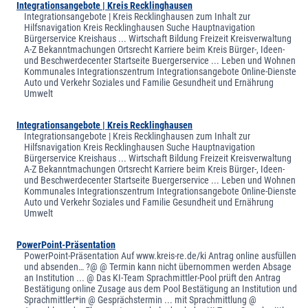
Integrationsangebote | Kreis Recklinghausen
Integrationsangebote | Kreis Recklinghausen zum Inhalt zur
Hilfsnavigation Kreis Recklinghausen Suche Hauptnavigation
Bürgerservice Kreishaus ... Wirtschaft Bildung Freizeit Kreisverwaltung
A-Z Bekanntmachungen Ortsrecht Karriere beim Kreis Bürger-, Ideen-
und Beschwerdecenter Startseite Buergerservice ... Leben und Wohnen
Kommunales Integrationszentrum Integrationsangebote Online-Dienste
Auto und Verkehr Soziales und Familie Gesundheit und Ernährung
Umwelt
Integrationsangebote | Kreis Recklinghausen
Integrationsangebote | Kreis Recklinghausen zum Inhalt zur
Hilfsnavigation Kreis Recklinghausen Suche Hauptnavigation
Bürgerservice Kreishaus ... Wirtschaft Bildung Freizeit Kreisverwaltung
A-Z Bekanntmachungen Ortsrecht Karriere beim Kreis Bürger-, Ideen-
und Beschwerdecenter Startseite Buergerservice ... Leben und Wohnen
Kommunales Integrationszentrum Integrationsangebote Online-Dienste
Auto und Verkehr Soziales und Familie Gesundheit und Ernährung
Umwelt
PowerPoint-Präsentation
PowerPoint-Präsentation Auf www.kreis-re.de/ki Antrag online ausfüllen
und absenden… ?@ @ Termin kann nicht übernommen werden Absage
an Institution ... @ Das KI-Team Sprachmittler-Pool prüft den Antrag
Bestätigung online Zusage aus dem Pool Bestätigung an Institution und
Sprachmittler*in @ Gesprächstermin ... mit Sprachmittlung @