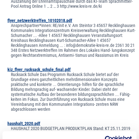
Auszahlung der Ehrenamtspauschale durch das KI-Team Sprachmittler-
Pool Antrag Online 1 … 2 … 3 http://www.kreis-re.de/ki
flyer_netzwerktreffen_10102018.pdf
Ansprechpartner*innen: RE/init e.V. Am Steintor 3 45657 Recklinghausen
Kommunales Integrationszentrum Kreisverwaltung Recklinghausen Kurt-
Schumacher ... -Allee 1 45657 Recklinghausen Veranstaltungsort:
Kreishaus Recklinghausen Kurt-Schumacher-Allee 1 45657
Recklinghausen Anmeldung ... : info@demokratie-kreis-re.de 2361 30 21
348 Erstes Netzwerktreffen Im Rahmen des Lokales Hand- lungskonzept
gegen Rechtsextremismus, Antisemi- tismus und Rassismus im Kreis
kiz_flyer_rucksack_schule_final.pdf
Rucksack Schule Das Programm Rucksack Schule bietet auf der
Grundlage eines ganzheitlichen mehrdimensionalen Konzepts
praktische und konkrete ... Orientierungs- hilfen für die sprachliche
Bildung mehrsprachig auf- wachsender Kinder. Dabei steht der
systematische Aufbau der besonderen bildungssprachlichen ... Fähig-
keiten im Fokus. Zur Durchführung von Rucksack Schule muss eine
Vereinbarung mit den Kommunalen Integrations- zentren NRW
abgeschlossen werden
haushalt_2020.pdf
HAUSHALT 2020 BUDGETPLAN PRODUKTPLAN Stand: KT 25.11.2019
Herausgeber: Kreis Recklinghausen Der Landrat Fachdienst 20 –
Kämmerei Kurt-Schumacher ... -Allee 1 45655 Recklinghausen Telefon 0