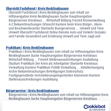
Übersicht Fachdienst | Kreis Recklinghausen
Übersicht Fachdienst | Kreis Recklinghausen zum Inhalt zur
Hilfsnavigation Kreis Recklinghausen Suche Hauptnavigation
Bürgerservice Kreishaus ... Wirtschaft Bildung Freizeit Kreisverwaltung
A-Z Bekanntmachungen Ortsrecht Karriere beim Kreis Bürger-, Ideen-
und Beschwerdecenter Startseite Buergerservice ... Umwelt und Tiere
Umwelt Übersicht Fachdienst Online-Dienste Auto und Verkehr Soziales
und Familie Gesundheit und Ernährung Umwelt und Tiere Jagd und
Praktikum | Kreis Recklinghausen
Praktikum | Kreis Recklinghausen zum Inhalt zur Hilfsnavigation Kreis
Recklinghausen Suche Hauptnavigation Bürgerservice Kreishaus
Wirtschaft Bildung ... Freizeit Stellenausschreibungen Ausbildung
Studium Praktikum Der Kreis als Arbeitgeber Startseite Kreishaus
Verwaltung Karriere Praktikum Politik Verwaltung ... Abfallentsorgung
Archiv Bekanntmachungen Beteiligungen Datenschutz
Fundgegenstände Immobilienangelegenheiten Kämmerei Karriere
Stellenausschreibungen Ausbildung
Bürgerservice | Kreis Recklinghausen
Bürgerservice | Kreis Recklinghausen zum Inhalt zur Hilfsnavigation Kreis
Recklinghausen Suche Hauptnavigation Bürgerservice Kreishaus
Wirtschaft ... Bildung Freizeit Kreisverwaltung A-Z Bekanntmachungen
Ortsrecht Karriere beim Kreis Bürger-, Ideen- und Beschwerdecenter
Startseite Buergerservice ... Bürgerservice Online-Dienste Auto und