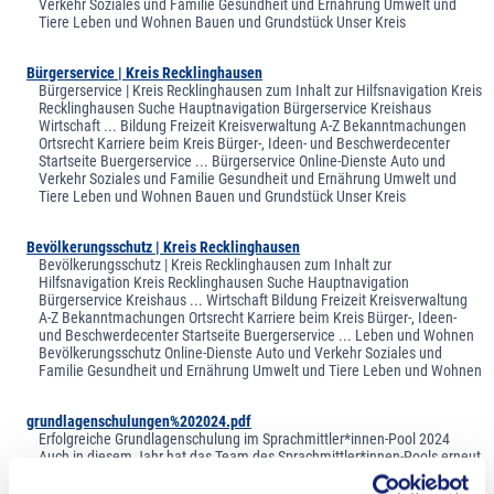
Verkehr Soziales und Familie Gesundheit und Ernährung Umwelt und
Tiere Leben und Wohnen Bauen und Grundstück Unser Kreis
Bürgerservice | Kreis Recklinghausen
Bürgerservice | Kreis Recklinghausen zum Inhalt zur Hilfsnavigation Kreis
Recklinghausen Suche Hauptnavigation Bürgerservice Kreishaus
Wirtschaft ... Bildung Freizeit Kreisverwaltung A-Z Bekanntmachungen
Ortsrecht Karriere beim Kreis Bürger-, Ideen- und Beschwerdecenter
Startseite Buergerservice ... Bürgerservice Online-Dienste Auto und
Verkehr Soziales und Familie Gesundheit und Ernährung Umwelt und
Tiere Leben und Wohnen Bauen und Grundstück Unser Kreis
Bevölkerungsschutz | Kreis Recklinghausen
Bevölkerungsschutz | Kreis Recklinghausen zum Inhalt zur
Hilfsnavigation Kreis Recklinghausen Suche Hauptnavigation
Bürgerservice Kreishaus ... Wirtschaft Bildung Freizeit Kreisverwaltung
A-Z Bekanntmachungen Ortsrecht Karriere beim Kreis Bürger-, Ideen-
und Beschwerdecenter Startseite Buergerservice ... Leben und Wohnen
Bevölkerungsschutz Online-Dienste Auto und Verkehr Soziales und
Familie Gesundheit und Ernährung Umwelt und Tiere Leben und Wohnen
grundlagenschulungen%202024.pdf
Erfolgreiche Grundlagenschulung im Sprachmittler*innen-Pool 2024
Auch in diesem Jahr hat das Team des Sprachmittler*innen-Pools erneut
Ehrenamtliche ... für ihren Einsatz im gesamten Kreis Recklinghausen
geschult. In einer zweitägigen Grundlagenschulung wurden 19 weitere