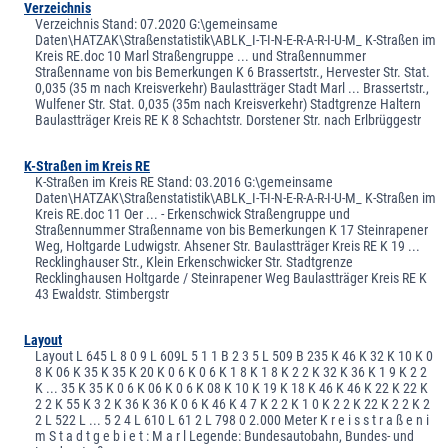
Verzeichnis
Verzeichnis Stand: 07.2020 G:\gemeinsame
Daten\HATZAK\Straßenstatistik\ABLK_I-T-I-N-E-R-A-R-I-U-M_ K-Straßen im
Kreis RE.doc 10 Marl Straßengruppe ... und Straßennummer
Straßenname von bis Bemerkungen K 6 Brassertstr., Hervester Str. Stat.
0,035 (35 m nach Kreisverkehr) Baulastträger Stadt Marl ... Brassertstr.,
Wulfener Str. Stat. 0,035 (35m nach Kreisverkehr) Stadtgrenze Haltern
Baulastträger Kreis RE K 8 Schachtstr. Dorstener Str. nach Erlbrüggestr
K-Straßen im Kreis RE
K-Straßen im Kreis RE Stand: 03.2016 G:\gemeinsame
Daten\HATZAK\Straßenstatistik\ABLK_I-T-I-N-E-R-A-R-I-U-M_ K-Straßen im
Kreis RE.doc 11 Oer ... - Erkenschwick Straßengruppe und
Straßennummer Straßenname von bis Bemerkungen K 17 Steinrapener
Weg, Holtgarde Ludwigstr. Ahsener Str. Baulastträger Kreis RE K 19 ...
Recklinghauser Str., Klein Erkenschwicker Str. Stadtgrenze
Recklinghausen Holtgarde / Steinrapener Weg Baulastträger Kreis RE K
43 Ewaldstr. Stimbergstr
Layout
Layout L 645 L 8 0 9 L 609L 5 1 1 B 2 3 5 L 509 B 235 K 46 K 32 K 10 K 0
8 K 06 K 35 K 35 K 20 K 0 6 K 0 6 K 1 8 K 1 8 K 2 2 K 32 K 36 K 1 9 K 2 2
K ... 35 K 35 K 0 6 K 06 K 0 6 K 08 K 10 K 19 K 18 K 46 K 46 K 22 K 22 K
2 2 K 55 K 3 2 K 36 K 36 K 0 6 K 46 K 4 7 K 2 2 K 1 0 K 2 2 K 22 K 2 2 K 2
2 L 522 L ... 5 2 4 L 610 L 61 2 L 798 0 2.000 Meter K r e i s s t r a ß e n i
m S t a d t g e b i e t : M a r l Legende: Bundesautobahn, Bundes- und