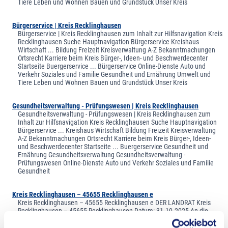
Tiere Leben und Wohnen Bauen und Grundstück Unser Kreis
Bürgerservice | Kreis Recklinghausen
Bürgerservice | Kreis Recklinghausen zum Inhalt zur Hilfsnavigation Kreis
Recklinghausen Suche Hauptnavigation Bürgerservice Kreishaus
Wirtschaft ... Bildung Freizeit Kreisverwaltung A-Z Bekanntmachungen
Ortsrecht Karriere beim Kreis Bürger-, Ideen- und Beschwerdecenter
Startseite Buergerservice ... Bürgerservice Online-Dienste Auto und
Verkehr Soziales und Familie Gesundheit und Ernährung Umwelt und
Tiere Leben und Wohnen Bauen und Grundstück Unser Kreis
Gesundheitsverwaltung - Prüfungswesen | Kreis Recklinghausen
Gesundheitsverwaltung - Prüfungswesen | Kreis Recklinghausen zum
Inhalt zur Hilfsnavigation Kreis Recklinghausen Suche Hauptnavigation
Bürgerservice ... Kreishaus Wirtschaft Bildung Freizeit Kreisverwaltung
A-Z Bekanntmachungen Ortsrecht Karriere beim Kreis Bürger-, Ideen-
und Beschwerdecenter Startseite ... Buergerservice Gesundheit und
Ernährung Gesundheitsverwaltung Gesundheitsverwaltung -
Prüfungswesen Online-Dienste Auto und Verkehr Soziales und Familie
Gesundheit
Kreis Recklinghausen – 45655 Recklinghausen e
Kreis Recklinghausen – 45655 Recklinghausen e DER LANDRAT Kreis
Recklinghausen – 45655 Recklinghausen Datum: 31.10.2025 An die
ehrenamtlichen Vereine ... in der Flüchtlingshilfe und Fachdienst: die in
der Integrationsarbeit tätigen Organisationen 58.2 - Kommunales