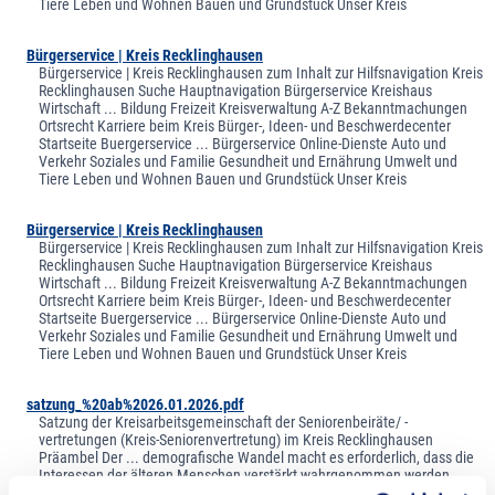
Tiere Leben und Wohnen Bauen und Grundstück Unser Kreis
Bürgerservice | Kreis Recklinghausen
Bürgerservice | Kreis Recklinghausen zum Inhalt zur Hilfsnavigation Kreis
Recklinghausen Suche Hauptnavigation Bürgerservice Kreishaus
Wirtschaft ... Bildung Freizeit Kreisverwaltung A-Z Bekanntmachungen
Ortsrecht Karriere beim Kreis Bürger-, Ideen- und Beschwerdecenter
Startseite Buergerservice ... Bürgerservice Online-Dienste Auto und
Verkehr Soziales und Familie Gesundheit und Ernährung Umwelt und
Tiere Leben und Wohnen Bauen und Grundstück Unser Kreis
Bürgerservice | Kreis Recklinghausen
Bürgerservice | Kreis Recklinghausen zum Inhalt zur Hilfsnavigation Kreis
Recklinghausen Suche Hauptnavigation Bürgerservice Kreishaus
Wirtschaft ... Bildung Freizeit Kreisverwaltung A-Z Bekanntmachungen
Ortsrecht Karriere beim Kreis Bürger-, Ideen- und Beschwerdecenter
Startseite Buergerservice ... Bürgerservice Online-Dienste Auto und
Verkehr Soziales und Familie Gesundheit und Ernährung Umwelt und
Tiere Leben und Wohnen Bauen und Grundstück Unser Kreis
satzung_%20ab%2026.01.2026.pdf
Satzung der Kreisarbeitsgemeinschaft der Seniorenbeiräte/ -
vertretungen (Kreis-Seniorenvertretung) im Kreis Recklinghausen
Präambel Der ... demografische Wandel macht es erforderlich, dass die
Interessen der älteren Menschen verstärkt wahrgenommen werden
müssen. Dafür ist es wichtig, sie aktiv an den ... kommunalen