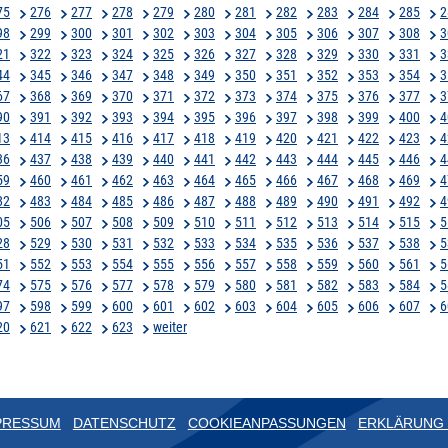
75
276
277
278
279
280
281
282
283
284
285
2
98
299
300
301
302
303
304
305
306
307
308
3
21
322
323
324
325
326
327
328
329
330
331
3
44
345
346
347
348
349
350
351
352
353
354
3
67
368
369
370
371
372
373
374
375
376
377
3
90
391
392
393
394
395
396
397
398
399
400
4
13
414
415
416
417
418
419
420
421
422
423
4
36
437
438
439
440
441
442
443
444
445
446
4
59
460
461
462
463
464
465
466
467
468
469
4
82
483
484
485
486
487
488
489
490
491
492
4
05
506
507
508
509
510
511
512
513
514
515
5
28
529
530
531
532
533
534
535
536
537
538
5
51
552
553
554
555
556
557
558
559
560
561
5
74
575
576
577
578
579
580
581
582
583
584
5
97
598
599
600
601
602
603
604
605
606
607
6
20
621
622
623
weiter
PRESSUM
DATENSCHUTZ
COOKIEANPASSUNGEN
ERKLÄRUNG 