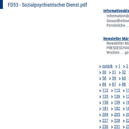
FD53 - Sozialpsychiatrischer Dienst.pdf
Informationsbl
Informationsb
Gesundheitsve
Persönliche .
Newsletter Mär
Newsletter M
PRESSESCHAU 
Wochen ... g
zurück
1
2
30
31
32
58
59
60
86
87
88
112
113
1
135
136
1
158
159
1
181
182
1
204
205
2
227
228
2
250
251
2