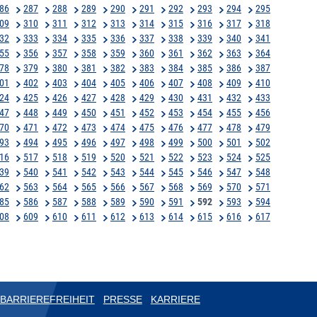
86
287
288
289
290
291
292
293
294
295
09
310
311
312
313
314
315
316
317
318
32
333
334
335
336
337
338
339
340
341
55
356
357
358
359
360
361
362
363
364
78
379
380
381
382
383
384
385
386
387
01
402
403
404
405
406
407
408
409
410
24
425
426
427
428
429
430
431
432
433
47
448
449
450
451
452
453
454
455
456
70
471
472
473
474
475
476
477
478
479
93
494
495
496
497
498
499
500
501
502
16
517
518
519
520
521
522
523
524
525
39
540
541
542
543
544
545
546
547
548
62
563
564
565
566
567
568
569
570
571
85
586
587
588
589
590
591
592
593
594
08
609
610
611
612
613
614
615
616
617
BARRIEREFREIHEIT
PRESSE
KARRIERE