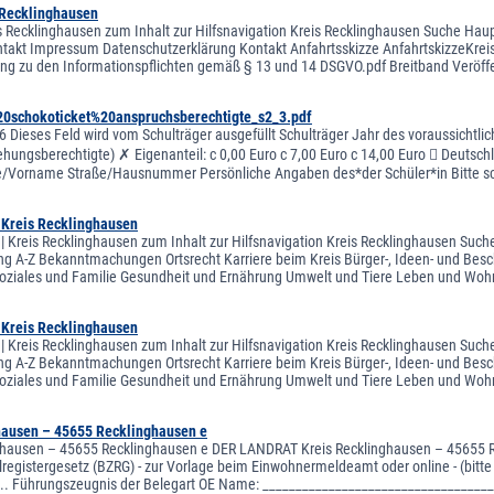
 Recklinghausen
is Recklinghausen zum Inhalt zur Hilfsnavigation Kreis Recklinghausen Suche Haupt
takt Impressum Datenschutzerklärung Kontakt Anfahrtsskizze AnfahrtskizzeKrei
ung zu den Informationspflichten gemäß § 13 und 14 DSGVO.pdf Breitband Veröff
20schokoticket%20anspruchsberechtigte_s2_3.pdf
6 Dieses Feld wird vom Schulträger ausgefüllt Schulträger Jahr des voraussichtlic
iehungsberechtigte) ✗ Eigenanteil: c 0,00 Euro c 7,00 Euro c 14,00 Euro  Deutsc
Vorname Straße/Hausnummer Persönliche Angaben des*der Schüler*in Bitte schr
| Kreis Recklinghausen
 | Kreis Recklinghausen zum Inhalt zur Hilfsnavigation Kreis Recklinghausen Suche
ng A-Z Bekanntmachungen Ortsrecht Karriere beim Kreis Bürger-, Ideen- und Besch
oziales und Familie Gesundheit und Ernährung Umwelt und Tiere Leben und Woh
| Kreis Recklinghausen
 | Kreis Recklinghausen zum Inhalt zur Hilfsnavigation Kreis Recklinghausen Suche
ng A-Z Bekanntmachungen Ortsrecht Karriere beim Kreis Bürger-, Ideen- und Besch
oziales und Familie Gesundheit und Ernährung Umwelt und Tiere Leben und Woh
hausen – 45655 Recklinghausen e
ghausen – 45655 Recklinghausen e DER LANDRAT Kreis Recklinghausen – 45655 R
registergesetz (BZRG) - zur Vorlage beim Einwohnermeldeamt oder online - (bitte
... Führungszeugnis der Belegart OE Name: __________________________________