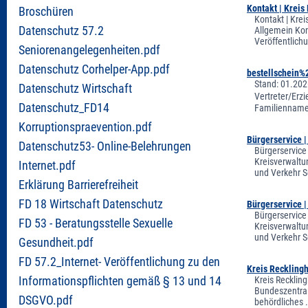
Kontakt | Kreis
Broschüren
Kontakt | Kre
Datenschutz 57.2
Allgemein Kon
Veröffentlich
Seniorenangelegenheiten.pdf
Datenschutz Corhelper-App.pdf
bestellschein%
Stand: 01.202
Datenschutz Wirtschaft
Vertreter/Erz
Datenschutz_FD14
Familienname/
Korruptionspraevention.pdf
Bürgerservice 
Datenschutz53- Online-Belehrungen
Bürgerservice
Kreisverwaltu
Internet.pdf
und Verkehr S
Erklärung Barrierefreiheit
FD 18 Wirtschaft Datenschutz
Bürgerservice 
Bürgerservice
FD 53 - Beratungsstelle Sexuelle
Kreisverwaltu
und Verkehr S
Gesundheit.pdf
FD 57.2_Internet- Veröffentlichung zu den
Kreis Reckling
Informationspflichten gemäß § 13 und 14
Kreis Recklin
Bundeszentral
DSGVO.pdf
behördliches 