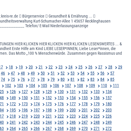
reis-re.de  Bürgerservice  Gesundheit & Ernährung ... 
esundheitsverwaltung Kurt-Schumacher-Allee 1 45657 Recklinghausen
______________ Telefon/ E-Mail Niederlassungsanzeige
ALTUNGEN HIER KLICKEN HIER KLICKEN HIER KLICKEN LESENSWERTES ... &
heit Erste Hilfe am Kind LIEBE LESER*INNEN, Liebe Leser*innen, die
rnehmen. Das Motto „100 % Menschenwürde. Zusammen gegen Rassismus und
17
18
19
20
21
22
23
24
25
26
27
28
29
46
47
48
49
50
51
52
53
54
55
56
57
74
75
76
77
78
79
80
81
82
83
84
85
102
103
104
105
106
107
108
109
110
111
25
126
127
128
129
130
131
132
133
134
48
149
150
151
152
153
154
155
156
157
71
172
173
174
175
176
177
178
179
180
94
195
196
197
198
199
200
201
202
203
17
218
219
220
221
222
223
224
225
226
40
241
242
243
244
245
246
247
248
249
63
264
265
266
267
268
269
270
271
272