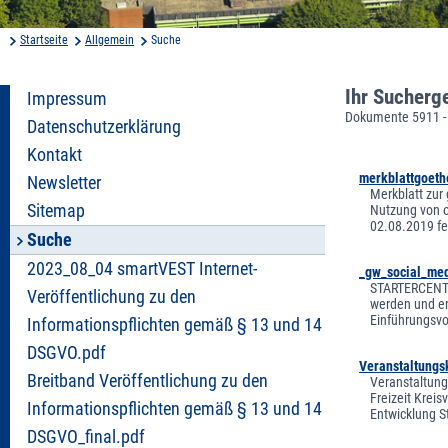
Startseite
Allgemein
Suche
Ihr Sucherg
Impressum
Dokumente 5911 -
Datenschutzerklärung
Kontakt
merkblattgoet
Newsletter
Merkblatt zur
Sitemap
Nutzung von o
02.08.2019 fe
Suche
2023_08_04 smartVEST Internet-
_gw_social_med
STARTERCENTER
Veröffentlichung zu den
werden und erf
Einführungsvo
Informationspflichten gemäß § 13 und 14
DSGVO.pdf
Veranstaltungs
Breitband Veröffentlichung zu den
Veranstaltung
Freizeit Krei
Informationspflichten gemäß § 13 und 14
Entwicklung S
DSGVO_final.pdf