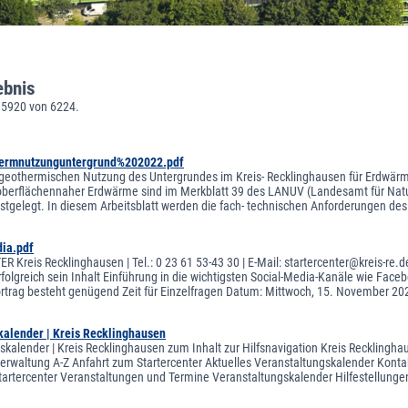
ebnis
 5920 von 6224.
hermnutzunguntergrund%202022.pdf
 geothermischen Nutzung des Untergrundes im Kreis- Recklinghausen für Erdwärm
berflächennaher Erdwärme sind im Merkblatt 39 des LANUV (Landesamt für Natur
stgelegt. In diesem Arbeitsblatt werden die fach- technischen Anforderungen de
ia.pdf
 Kreis Recklinghausen | Tel.: 0 23 61 53-43 30 | E-Mail: startercenter@kreis-re.
olgreich sein Inhalt Einführung in die wichtigsten Social-Media-Kanäle wie Faceb
rtrag besteht genügend Zeit für Einzelfragen Datum: Mittwoch, 15. November 202
kalender | Kreis Recklinghausen
skalender | Kreis Recklinghausen zum Inhalt zur Hilfsnavigation Kreis Recklingha
sverwaltung A-Z Anfahrt zum Startercenter Aktuelles Veranstaltungskalender Kontak
tartercenter Veranstaltungen und Termine Veranstaltungskalender Hilfestellung