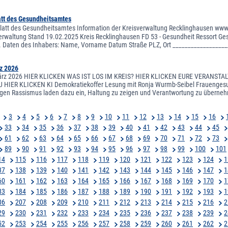
att des Gesundheitsamtes
latt des Gesundheitsamtes Information der Kreisverwaltung Recklinghausen www.k
rwaltung Stand 19.02.2025 Kreis Recklinghausen FD 53 - Gesundheit Ressort G
.. Daten des Inhabers: Name, Vorname Datum Straße PLZ, Ort __________________
z 2026
ärz 2026 HIER KLICKEN WAS IST LOS IM KREIS? HIER KLICKEN EURE VERANST
HIER KLICKEN KI Demokratiekoffer Lesung mit Ronja Wurmb-Seibel Frauengesund
egen Rassismus laden dazu ein, Haltung zu zeigen und Verantwortung zu übe
3
4
5
6
7
8
9
10
11
12
13
14
15
16
33
34
35
36
37
38
39
40
41
42
43
44
45
61
62
63
64
65
66
67
68
69
70
71
72
73
89
90
91
92
93
94
95
96
97
98
99
100
101
14
115
116
117
118
119
120
121
122
123
124
1
37
138
139
140
141
142
143
144
145
146
147
1
60
161
162
163
164
165
166
167
168
169
170
1
83
184
185
186
187
188
189
190
191
192
193
1
06
207
208
209
210
211
212
213
214
215
216
2
29
230
231
232
233
234
235
236
237
238
239
2
52
253
254
255
256
257
258
259
260
261
262
2