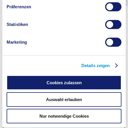
Präferenzen
Wer muss belehrt werden und warum?
Statistiken
Formen der Belehrung
Marketing
Online-Hygiene-Belehrung durchführen
Details zeigen
Präsenzbelehrung
Cookies zulassen
Kosten
Kostenübernahme
Auswahl erlauben
Kostenermäßigung und Kostenbefreiung
Nur notwendige Cookies