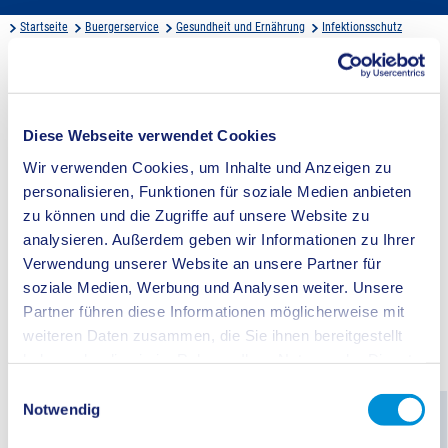
Startseite
Buergerservice
Gesundheit und Ernährung
Infektionsschutz
Belehrungen nach dem Infektionsschutzgesetz
Infektionsschutz und Ortshygiene - Berufliche
Tätigkeit mit Lebensmitteln - Belehrungen nach
Diese Webseite verwendet Cookies
dem Infektionsschutzgesetz
Wir verwenden Cookies, um Inhalte und Anzeigen zu
personalisieren, Funktionen für soziale Medien anbieten
Personen, die in Küchen und sonstigen Einrichtungen mit oder zur
zu können und die Zugriffe auf unsere Website zu
Gemeinschaftsverpflegung tätig werden, und erstmalig Umgang mit
Lebensmitteln haben und bei diesen Tätigkeiten mit Lebensmitteln in
analysieren. Außerdem geben wir Informationen zu Ihrer
Berührung kommen, benötigen eine Belehrung nach § 43
Verwendung unserer Website an unsere Partner für
Infektionsschutzgesetz. Wen das betrifft, wie die Belehrung funktioniert und
was Sie dazu benötigen, haben wir auf dieser Seite zusammengefasst.
soziale Medien, Werbung und Analysen weiter. Unsere
Partner führen diese Informationen möglicherweise mit
Video-Anleitung zur Anmeldung
weiteren Daten zusammen, die Sie ihnen bereitgestellt
haben oder die sie im Rahmen Ihrer Nutzung der Dienste
Gültigkeit der Bescheinigung
gesammelt haben.
Einwilligungsauswahl
Notwendig
Wenn hier kein Video dargestellt wird, liegt es daran, dass Sie die dafür
notwendigen Cookies nicht akzeptiert haben.
Cookie-Einstellungen ändern