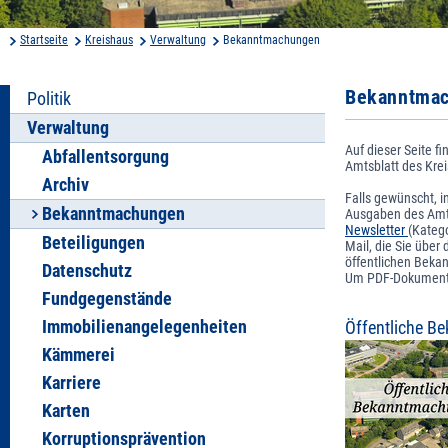
Startseite
Kreishaus
Verwaltung
Bekanntmachungen
Bekanntma
Politik
Verwaltung
Auf dieser Seite 
Abfallentsorgung
Amtsblatt des Kre
Archiv
Falls gewünscht, 
Bekanntmachungen
Ausgaben des Amts
Newsletter
(Kateg
Beteiligungen
Mail, die Sie über
öffentlichen Beka
Datenschutz
Um PDF-Dokumente
Fundgegenstände
Immobilienangelegenheiten
Öffentliche 
Kämmerei
Karriere
Karten
Korruptionsprävention