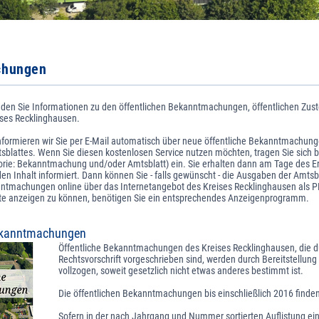
chungen
finden Sie Informationen zu den öffentlichen Bekanntmachungen, öffentlichen Zu
ises Recklinghausen.
informieren wir Sie per E-Mail automatisch über neue öffentliche Bekanntmachun
blattes. Wenn Sie diesen kostenlosen Service nutzen möchten, tragen Sie sich bi
orie: Bekanntmachung und/oder Amtsblatt) ein. Sie erhalten dann am Tage des Er
 den Inhalt informiert. Dann können Sie - falls gewünscht - die Ausgaben der Amtsb
nntmachungen online über das Internetangebot des Kreises Recklinghausen als P
 anzeigen zu können, benötigen Sie ein entsprechendes Anzeigenprogramm.
Bekanntmachungen
Öffentliche Bekanntmachungen des Kreises Recklinghausen, die d
Rechtsvorschrift vorgeschrieben sind, werden durch Bereitstellung 
vollzogen, soweit gesetzlich nicht etwas anderes bestimmt ist.
Die öffentlichen Bekanntmachungen bis einschließlich 2016 finde
Sofern in der nach Jahrgang und Nummer sortierten Auflistung ein