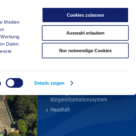
Cookies zulassen
le Medien
FREIZEIT
ir
Auswahl erlauben
, Werbung
ren Daten
Nur notwendige Cookies
ienste
Kreisverwaltung A-Z
Karriere beim Kreis
Bekanntmachungen
g
Ortsrecht
Details zeigen
Kreistags- und
Bürgerinformationssystem
Haushalt