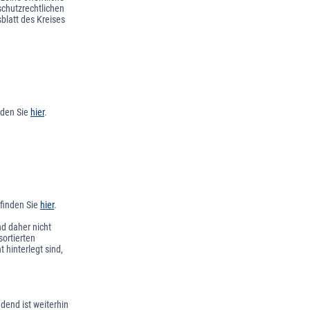
schutzrechtlichen
sblatt des Kreises
nden Sie
hier
.
 finden Sie
hier
.
d daher nicht
ortierten
 hinterlegt sind,
dend ist weiterhin