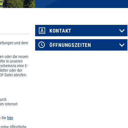
KONTAKT
stellungen und dem
ÖFFNUNGSZEITEN
gen oder die neuen
tte in unseren
scheinens eine E-
lätter oder der
DF-Datei abrufen.
urch
im Internet
n Sie
hier
.
zelne öffentliche