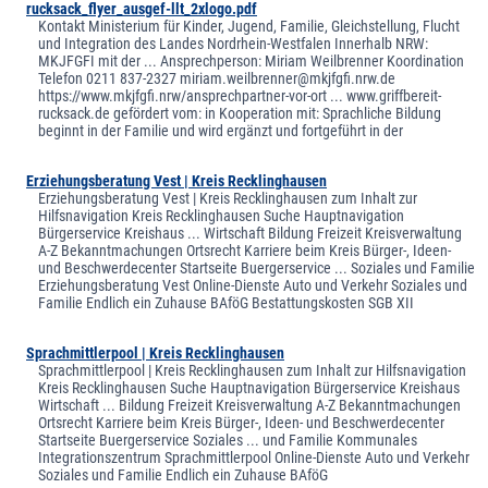
rucksack_flyer_ausgef-llt_2xlogo.pdf
Kontakt Ministerium für Kinder, Jugend, Familie, Gleichstellung, Flucht
und Integration des Landes Nordrhein-Westfalen Innerhalb NRW:
MKJFGFI mit der ... Ansprechperson: Miriam Weilbrenner Koordination
Telefon 0211 837-2327 miriam.weilbrenner@mkjfgfi.nrw.de
https://www.mkjfgfi.nrw/ansprechpartner-vor-ort ... www.griffbereit-
rucksack.de gefördert vom: in Kooperation mit: Sprachliche Bildung
beginnt in der Familie und wird ergänzt und fortgeführt in der
Erziehungsberatung Vest | Kreis Recklinghausen
Erziehungsberatung Vest | Kreis Recklinghausen zum Inhalt zur
Hilfsnavigation Kreis Recklinghausen Suche Hauptnavigation
Bürgerservice Kreishaus ... Wirtschaft Bildung Freizeit Kreisverwaltung
A-Z Bekanntmachungen Ortsrecht Karriere beim Kreis Bürger-, Ideen-
und Beschwerdecenter Startseite Buergerservice ... Soziales und Familie
Erziehungsberatung Vest Online-Dienste Auto und Verkehr Soziales und
Familie Endlich ein Zuhause BAföG Bestattungskosten SGB XII
Sprachmittlerpool | Kreis Recklinghausen
Sprachmittlerpool | Kreis Recklinghausen zum Inhalt zur Hilfsnavigation
Kreis Recklinghausen Suche Hauptnavigation Bürgerservice Kreishaus
Wirtschaft ... Bildung Freizeit Kreisverwaltung A-Z Bekanntmachungen
Ortsrecht Karriere beim Kreis Bürger-, Ideen- und Beschwerdecenter
Startseite Buergerservice Soziales ... und Familie Kommunales
Integrationszentrum Sprachmittlerpool Online-Dienste Auto und Verkehr
Soziales und Familie Endlich ein Zuhause BAföG